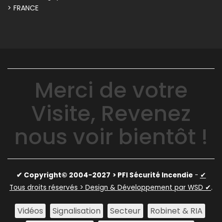
> FRANCE
Merci de votre
Visite, Revenez
nous voir bientôt !
✔ Copyright© 2004-2027
> PFI Sécurité Incendie
-
✔
Tous droits réservés > Design & Développement par WSD ✔
.
Vidéos
Signalisation
Secteur
Robinet & RIA