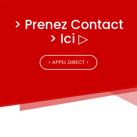
> Prenez Contact
> Ici ▷
> APPEL DIRECT <