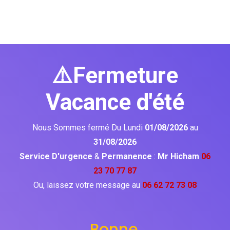
⚠️Fermeture
Vacance d'été
Nous Sommes fermé Du Lundi
01/08/2026
au
31/08/2026
Service D'urgence
&
Permanence
:
Mr Hicham
06
23 70 77 87
Ou, laissez votre message au
06 62 72 73 08
Bonne