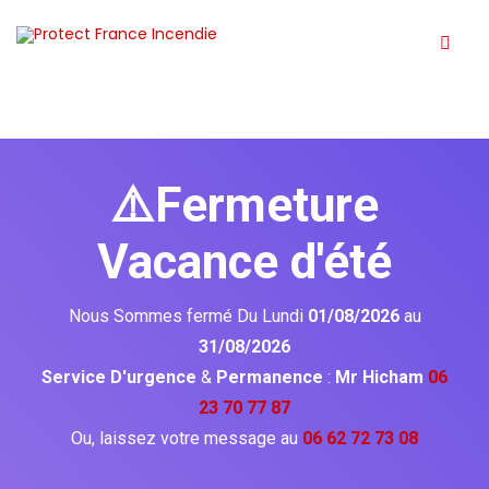
⚠️Fermeture
Vacance d'été
Nous Sommes fermé Du Lundi
01/08/2026
au
31/08/2026
Service D'urgence
&
Permanence
:
Mr Hicham
06
23 70 77 87
Ou, laissez votre message au
06 62 72 73 08