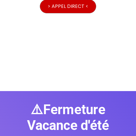
> APPEL DIRECT <
⚠️Fermeture
Vacance d'été