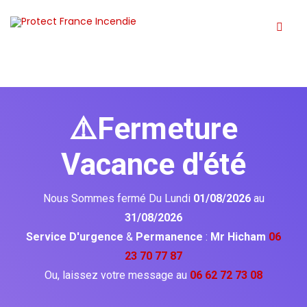
⚠️Fermeture
Vacance d'été
Nous Sommes fermé Du Lundi
01/08/2026
au
31/08/2026
Service D'urgence
&
Permanence
:
Mr Hicham
06
23 70 77 87
Ou, laissez votre message au
06 62 72 73 08