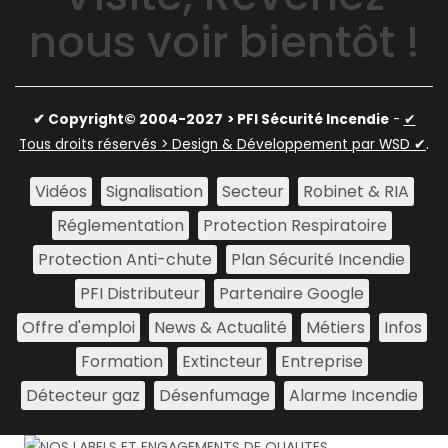
nous voir bientôt !
✔ Copyright© 2004-2027
> PFI Sécurité Incendie
-
✔
Tous droits réservés > Design & Développement par WSD ✔
.
Vidéos
Signalisation
Secteur
Robinet & RIA
Réglementation
Protection Respiratoire
Protection Anti-chute
Plan Sécurité Incendie
PFI Distributeur
Partenaire Google
Offre d'emploi
News & Actualité
Métiers
Infos
Formation
Extincteur
Entreprise
Détecteur gaz
Désenfumage
Alarme Incendie