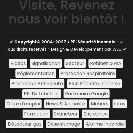
Visite, Revenez
nous voir bientôt !
✔ Copyright© 2004-2027
> PFI Sécurité Incendie
-
✔
Tous droits réservés > Design & Développement par WSD ✔
.
Vidéos
Signalisation
Secteur
Robinet & RIA
Réglementation
Protection Respiratoire
Protection Anti-chute
Plan Sécurité Incendie
PFI Distributeur
Partenaire Google
Offre d'emploi
News & Actualité
Métiers
Infos
Formation
Extincteur
Entreprise
Détecteur gaz
Désenfumage
Alarme Incendie