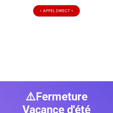
> APPEL DIRECT <
⚠️Fermeture
Vacance d'été