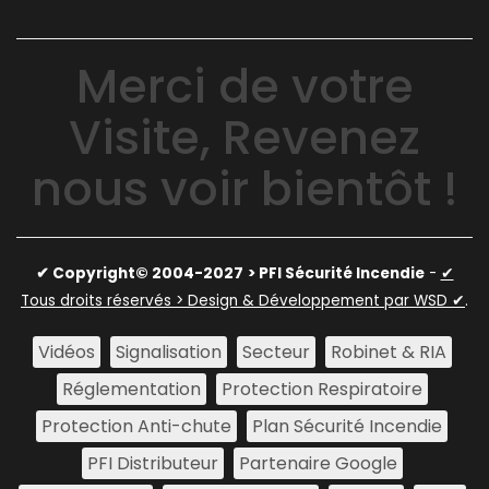
Merci de votre
Visite, Revenez
nous voir bientôt !
✔ Copyright© 2004-2027
> PFI Sécurité Incendie
-
✔
Tous droits réservés > Design & Développement par WSD ✔
.
Vidéos
Signalisation
Secteur
Robinet & RIA
Réglementation
Protection Respiratoire
Protection Anti-chute
Plan Sécurité Incendie
PFI Distributeur
Partenaire Google