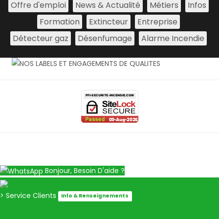
Offre d'emploi
News & Actualité
Métiers
Infos
Formation
Extincteur
Entreprise
Détecteur gaz
Désenfumage
Alarme Incendie
Bonjour, Besoin D'aide ?
> Service Clients
Info & Renseignements