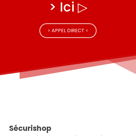
> Ici ▷
> APPEL DIRECT <
Sécurishop