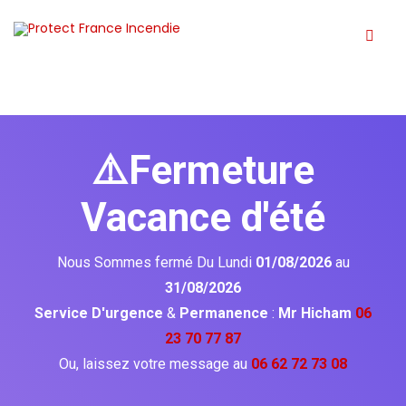
⚠️Fermeture
Vacance d'été
Nous Sommes fermé Du Lundi
01/08/2026
au
31/08/2026
Service D'urgence
&
Permanence
:
Mr Hicham
06
23 70 77 87
Ou, laissez votre message au
06 62 72 73 08