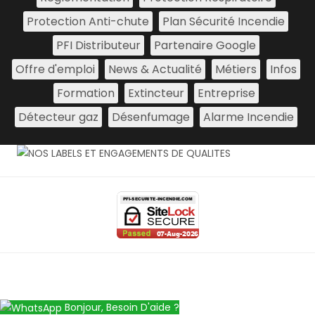
Protection Anti-chute
Plan Sécurité Incendie
PFI Distributeur
Partenaire Google
Offre d'emploi
News & Actualité
Métiers
Infos
Formation
Extincteur
Entreprise
Détecteur gaz
Désenfumage
Alarme Incendie
Bonjour, Besoin D'aide ?