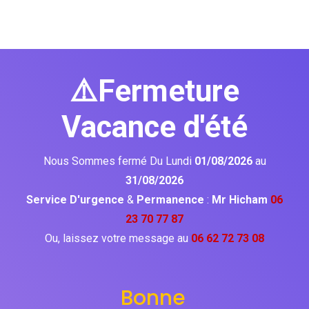
⚠️Fermeture
Vacance d'été
Nous Sommes fermé Du Lundi
01/08/2026
au
31/08/2026
Service D'urgence
&
Permanence
:
Mr Hicham
06
23 70 77 87
Ou, laissez votre message au
06 62 72 73 08
Bonne