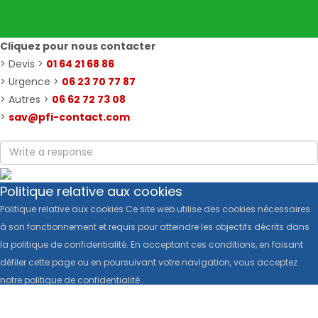
Cliquez pour nous contacter
> Devis >
01 64 21 68 86
> Urgence >
06 23 70 77 87
> Autres >
06 62 72 73 08
>
sav@pfi-contact.com
Politique relative aux cookies
Politique relative aux cookies Ce site web utilise des cookies nécessaires
à son fonctionnement et requis pour atteindre les objectifs décrits dans
la politique de confidentialité. En acceptant ces conditions, en faisant
défiler cette page ou en poursuivant votre navigation, vous acceptez
notre politique de confidentialité .
Politique relative aux cookies