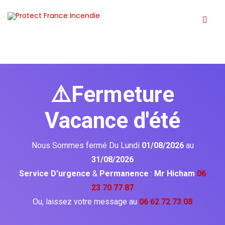
⚠️Fermeture
Vacance d'été
Nous Sommes fermé Du Lundi
01/08/2026
au
31/08/2026
Service D'urgence
&
Permanence
:
Mr Hicham
06
23 70 77 87
Ou, laissez votre message au
06 62 72 73 08