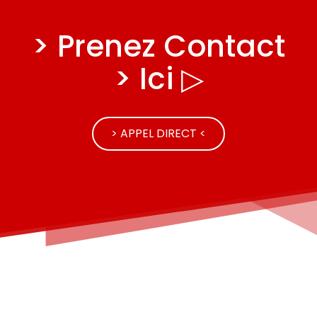
> Prenez Contact
> Ici ▷
> APPEL DIRECT <