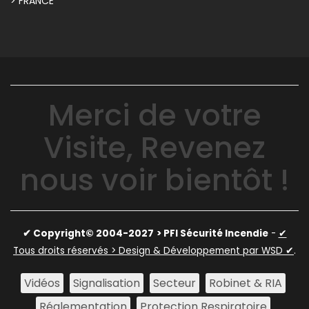
> FRANCE
Merci de votre
Visite, Revenez
nous voir bientôt !
✔ Copyright© 2004-2027
> PFI Sécurité Incendie
-
✔
Tous droits réservés > Design & Développement par WSD ✔
.
Vidéos
Signalisation
Secteur
Robinet & RIA
Réglementation
Protection Respiratoire