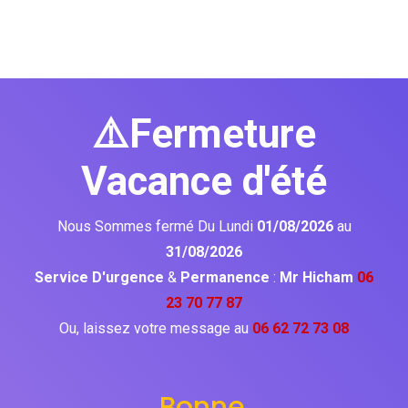
⚠️Fermeture
Vacance d'été
Nous Sommes fermé Du Lundi
01/08/2026
au
31/08/2026
Service D'urgence
&
Permanence
:
Mr Hicham
06
23 70 77 87
Ou, laissez votre message au
06 62 72 73 08
Bonne