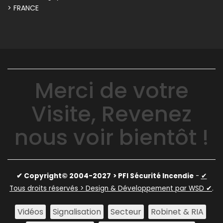
> FRANCE
Merci de votre
Visite, Revenez
nous voir bientôt !
✔ Copyright© 2004-2027
> PFI Sécurité Incendie
-
✔
Tous droits réservés > Design & Développement par WSD ✔
.
Vidéos
Signalisation
Secteur
Robinet & RIA