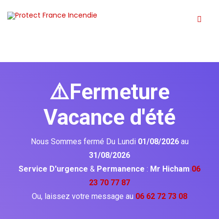
⚠️Fermeture
Vacance d'été
Nous Sommes fermé Du Lundi
01/08/2026
au
31/08/2026
Service D'urgence
&
Permanence
:
Mr Hicham
06
23 70 77 87
Ou, laissez votre message au
06 62 72 73 08