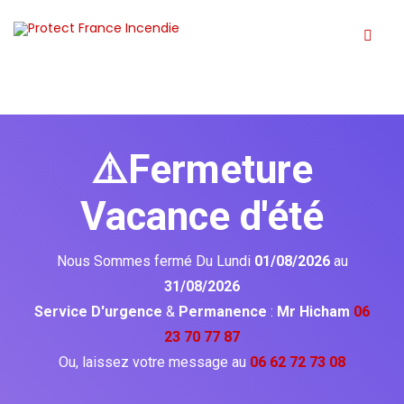
⚠️Fermeture
Vacance d'été
Nous Sommes fermé Du Lundi
01/08/2026
au
31/08/2026
Service D'urgence
&
Permanence
:
Mr Hicham
06
23 70 77 87
Ou, laissez votre message au
06 62 72 73 08