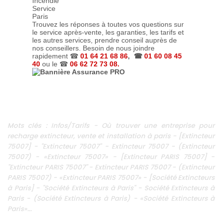
Trouvez les réponses à toutes vos questions sur
le service après-vente, les garanties, les tarifs et
les autres services, prendre conseil auprès de
nos conseillers. Besoin de nous joindre
rapidement ☎
01 64 21 68 86
, ☎
01 60 08 45
40
ou le ☎
06 62 72 73 08.
Mots clés : Infos/Tarifs - Où trouver une entreprise pour
recharge extincteur, vente et installation à paris - [Extincteur
75007] - "Extincteur 75007" - Extincteur 75007 - (Extincteur
75007) - «Extincteur 75007» - [Extincteur PARIS 75007] -
"Extincteur PARIS 75007" - Extincteur PARIS 75007 - (Extincteur
PARIS 75007) - «Extincteur PARIS 75007» - [Société Extincteurs
à Paris] - "Société Extincteurs à Paris" - Société Extincteurs à
Paris - (Société Extincteurs à Paris) - «Société Extincteurs à
Paris»...