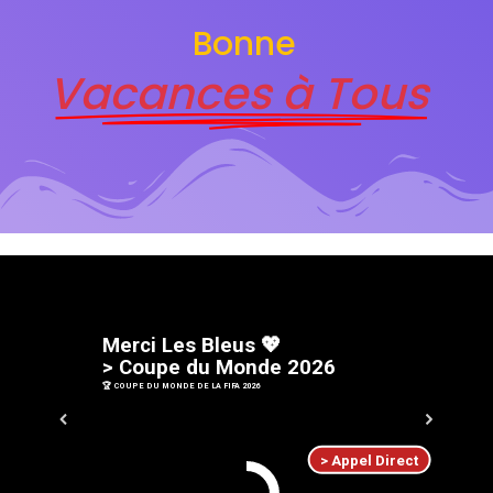
Bonne
Vacances à Tous
M
e
r
c
i
L
e
s
B
l
e
u
s
💖
>
C
o
u
p
e
d
u
M
o
n
d
e
2
0
2
6
🏆 COUPE DU MONDE DE LA FIFA 2026
> Appel Direct