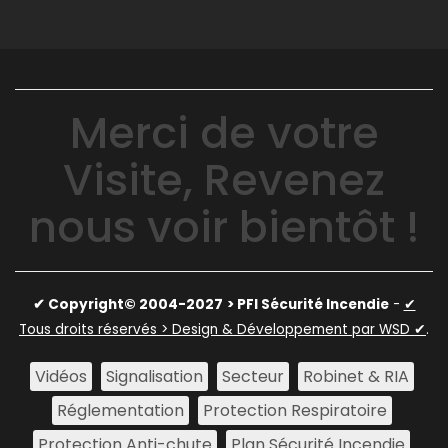
Merci de votre
Visite, Revenez
nous voir bientôt !
✔ Copyright© 2004-2027
> PFI Sécurité Incendie
-
✔
Tous droits réservés > Design & Développement par WSD ✔
.
Vidéos
Signalisation
Secteur
Robinet & RIA
Réglementation
Protection Respiratoire
Protection Anti-chute
Plan Sécurité Incendie