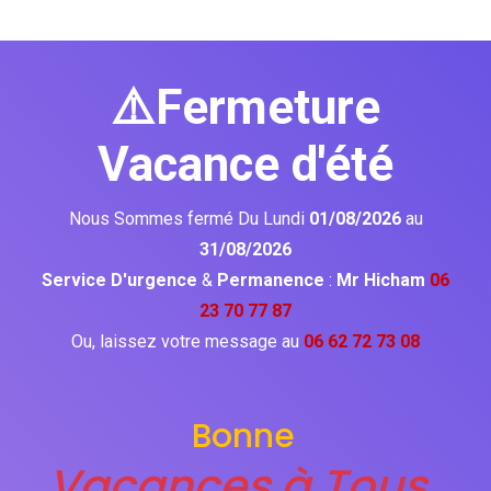
⚠️Fermeture
Vacance d'été
Nous Sommes fermé Du Lundi
01/08/2026
au
31/08/2026
Service D'urgence
&
Permanence
:
Mr Hicham
06
23 70 77 87
Ou, laissez votre message au
06 62 72 73 08
Bonne
Vacances à Tous