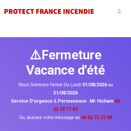
⚠️Fermeture
Vacance d'été
Nous Sommes fermé Du Lundi
01/08/2026
au
31/08/2026
Service D'urgence
&
Permanence
:
Mr Hicham
06
23 70 77 87
Ou, laissez votre message au
06 62 72 73 08