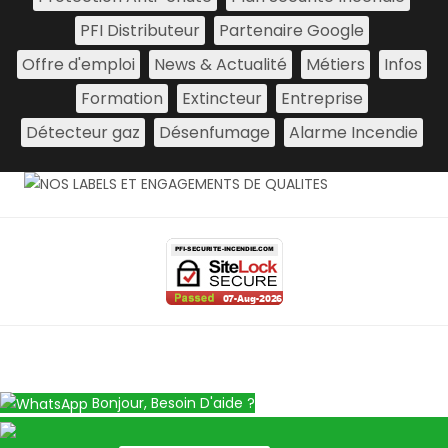
PFI Distributeur
Partenaire Google
Offre d'emploi
News & Actualité
Métiers
Infos
Formation
Extincteur
Entreprise
Détecteur gaz
Désenfumage
Alarme Incendie
Bonjour, Besoin D'aide ?