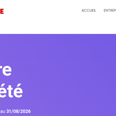
ACCUEIL
ENTREP
re
été
6
au
31/08/2026