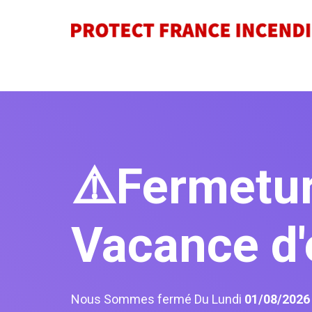
⚠️Fermetu
Vacance d'
Nous Sommes fermé Du Lundi
01/08/202