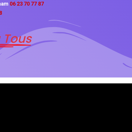
cham
06 23 70 77 87
8
 Tous