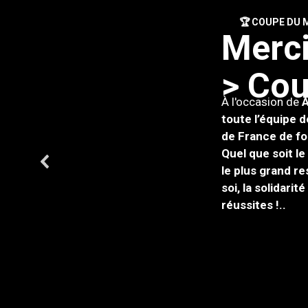
🏆 COUPE DU M
M
e
r
c
>
C
o
À l'occasion de
À
toute l’équipe 
de France de fo
Quel que soit le
le plus grand r
soi, la solidari
réussites !.
.