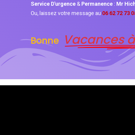
Service D'urgence
&
Permanence
:
Mr Hi
Ou, laissez votre message au
06 62 72 73 0
Vacances à
Bonne