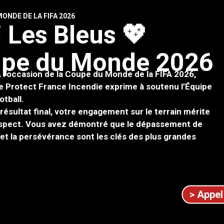
ONDE DE LA FIFA 2026
i
L
e
s
B
l
e
u
s
💖
u
p
e
d
u
M
o
n
d
e
2
0
2
6
 l’occasion de la Coupe du Monde de la FIFA 2026,
de Protect France Incendie exprime à soutenu l’Équipe
otball.
 résultat final, votre engagement sur le terrain mérite
espect. Vous avez démontré que le dépassement de
té et la persévérance sont les clés des plus grandes
> Appel