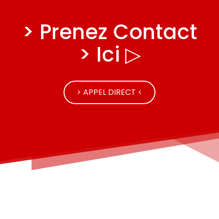
> Prenez Contact
> Ici ▷
> APPEL DIRECT <