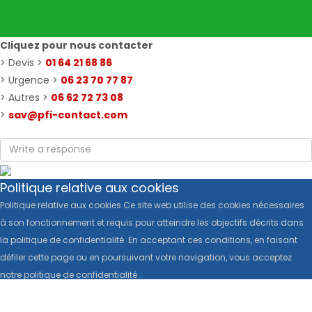
Cliquez pour nous contacter
> Devis >
01 64 21 68 86
> Urgence >
06 23 70 77 87
> Autres >
06 62 72 73 08
>
sav@pfi-contact.com
Politique relative aux cookies
Politique relative aux cookies Ce site web utilise des cookies nécessaires
à son fonctionnement et requis pour atteindre les objectifs décrits dans
la politique de confidentialité. En acceptant ces conditions, en faisant
défiler cette page ou en poursuivant votre navigation, vous acceptez
notre politique de confidentialité .
Politique relative aux cookies