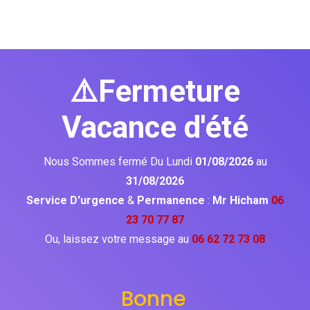
⚠️Fermeture
Vacance d'été
Nous Sommes fermé Du Lundi
01/08/2026
au
31/08/2026
Service D'urgence
&
Permanence
:
Mr Hicham
06
23 70 77 87
Ou, laissez votre message au
06 62 72 73 08
Bonne