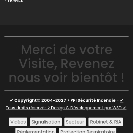
> FRANCE
Merci de votre
Visite, Revenez
nous voir bientôt !
✔ Copyright© 2004-2027
> PFI Sécurité Incendie
-
✔
Tous droits réservés > Design & Développement par WSD ✔
.
Vidéos
Signalisation
Secteur
Robinet & RIA
Réglementation
Protection Respiratoire