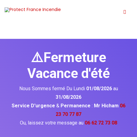
⚠️Fermeture
Vacance d'été
Nous Sommes fermé Du Lundi
01/08/2026
au
31/08/2026
Service D'urgence
&
Permanence
:
Mr Hicham
06
23 70 77 87
Ou, laissez votre message au
06 62 72 73 08