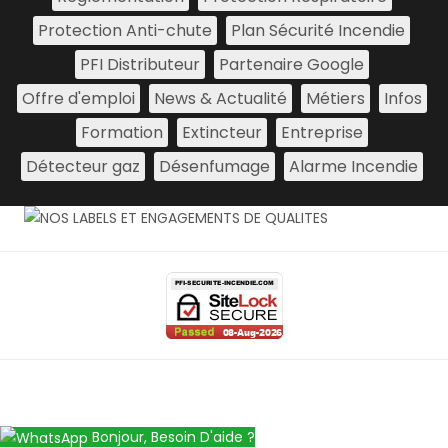
Protection Anti-chute
Plan Sécurité Incendie
PFI Distributeur
Partenaire Google
Offre d'emploi
News & Actualité
Métiers
Infos
Formation
Extincteur
Entreprise
Détecteur gaz
Désenfumage
Alarme Incendie
Bonjour, Besoin D'aide ?