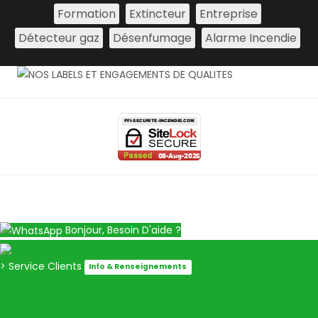
Formation
Extincteur
Entreprise
Détecteur gaz
Désenfumage
Alarme Incendie
Bonjour, Besoin D'aide ?
> Service Clients
Info & Renseignements