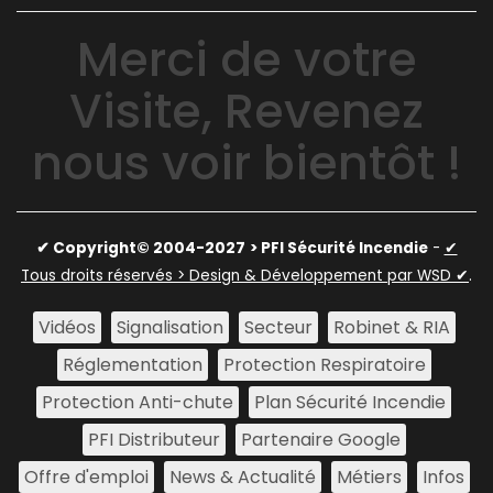
Merci de votre
Visite, Revenez
nous voir bientôt !
✔ Copyright© 2004-2027
> PFI Sécurité Incendie
-
✔
Tous droits réservés > Design & Développement par WSD ✔
.
Vidéos
Signalisation
Secteur
Robinet & RIA
Réglementation
Protection Respiratoire
Protection Anti-chute
Plan Sécurité Incendie
PFI Distributeur
Partenaire Google
Offre d'emploi
News & Actualité
Métiers
Infos