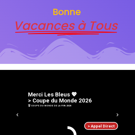
Bonne
Vacances à Tous
M
e
r
c
i
L
e
s
B
l
e
u
s
💖
>
C
o
u
p
e
d
u
M
o
n
d
e
2
0
2
6
🏆 COUPE DU MONDE DE LA FIFA 2026
> Appel Direct