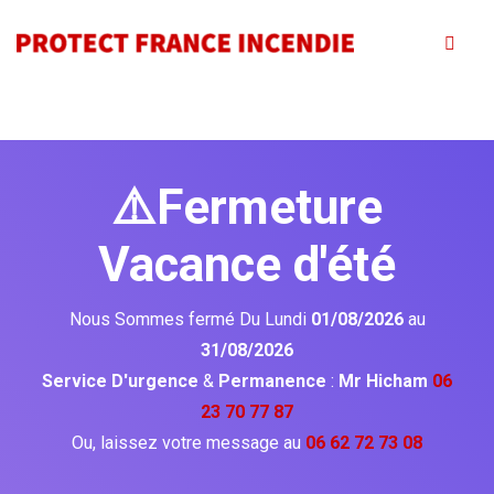
⚠️Fermeture
Vacance d'été
Nous Sommes fermé Du Lundi
01/08/2026
au
31/08/2026
Service D'urgence
&
Permanence
:
Mr Hicham
06
23 70 77 87
Ou, laissez votre message au
06 62 72 73 08