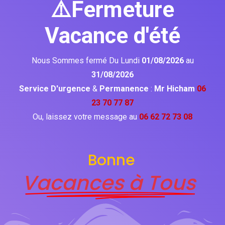
⚠️Fermeture
Vacance d'été
Nous Sommes fermé Du Lundi
01/08/2026
au
31/08/2026
Service D'urgence
&
Permanence
:
Mr Hicham
06
23 70 77 87
Ou, laissez votre message au
06 62 72 73 08
Bonne
Vacances à Tous