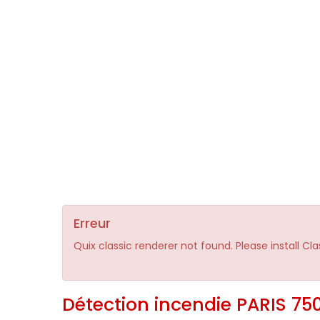
Erreur
Quix classic renderer not found. Please install Cl
Détection incendie PARIS 750