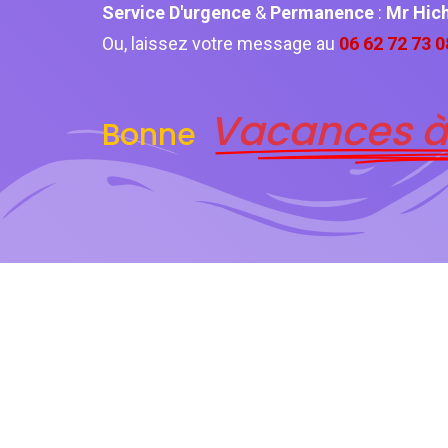
Service D'urgence
&
Permanence
:
Mr Hi
Ou, laissez votre message au
06 62 72 73 0
Vacances à
Bonne