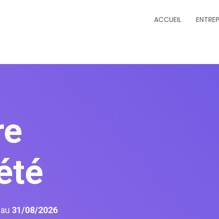
ACCUEIL
ENTREP
re
été
6
au
31/08/2026