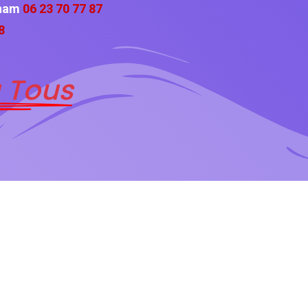
cham
06 23 70 77 87
8
 Tous