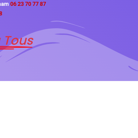
cham
06 23 70 77 87
8
 Tous