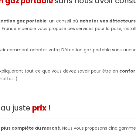
n gaz portable
sans nous avoir consu
tection gaz portable
, un conseil où
acheter vos détecteurs
ct France incendie vous propose ces services pour la pose, inst
rir comment acheter votre Détection gaz portable sans aucune
 expliqueront tout ce que vous devez savoir pour être en
confor
ettes..).
au juste
prix
!
a plus complète du marché
. Nous vous proposons cinq gammes