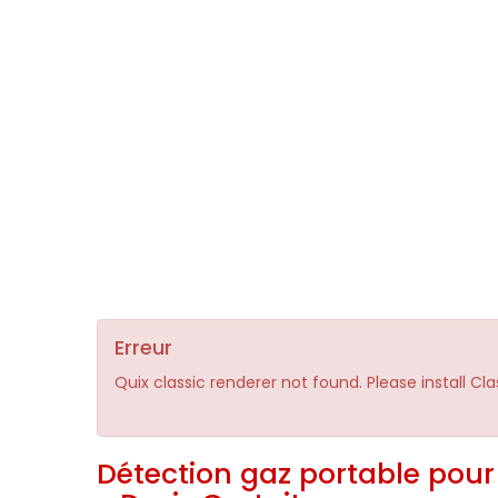
Erreur
Quix classic renderer not found. Please install Cl
Détection gaz portable pour