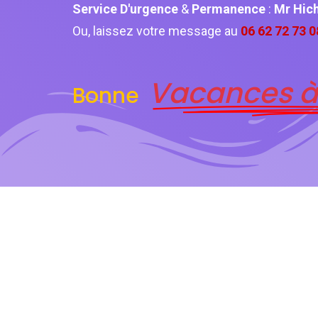
Service D'urgence
&
Permanence
:
Mr Hi
Ou, laissez votre message au
06 62 72 73 0
Vacances à
Bonne