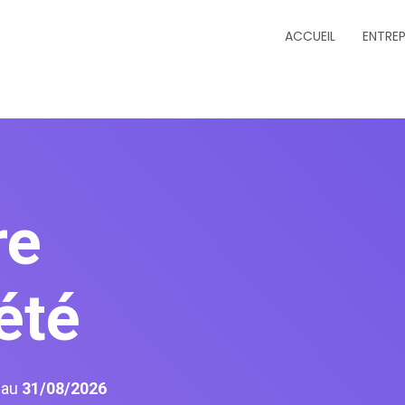
ACCUEIL
ENTREP
re
été
6
au
31/08/2026