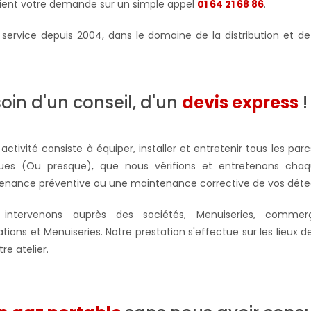
dient votre demande sur un simple appel
01 64 21 68 86
.
 service depuis 2004, dans le domaine de la distribution et 
oin d'un conseil, d'un
devis express
!
 activité consiste à équiper, installer et entretenir tous les p
es (Ou presque), que nous vérifions et entretenons chaque
enance préventive ou une maintenance corrective de vos détec
intervenons auprès des sociétés, Menuiseries, commerçan
tions et Menuiseries. Notre prestation s'effectue sur les lieux d
re atelier
.