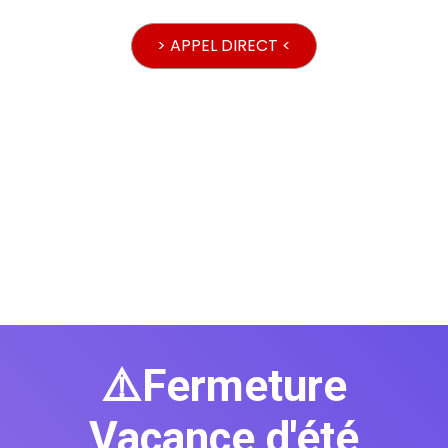
> APPEL DIRECT <
⚠️Fermeture
Vacance d'été