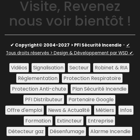
Visite, Revenez
nous voir bientôt !
✔ Copyright© 2004-2027
> PFI Sécurité Incendie
-
✔
Tous droits réservés > Design & Développement par WSD ✔
.
Vidéos
Signalisation
Secteur
Robinet & RIA
Réglementation
Protection Respiratoire
Protection Anti-chute
Plan Sécurité Incendie
PFI Distributeur
Partenaire Google
Offre d'emploi
News & Actualité
Métiers
Infos
Formation
Extincteur
Entreprise
Détecteur gaz
Désenfumage
Alarme Incendie