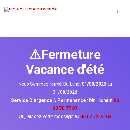
⚠️Fermeture
Vacance d'été
Nous Sommes fermé Du Lundi
01/08/2026
au
31/08/2026
Service D'urgence
&
Permanence
:
Mr Hicham
06
23 70 77 87
Ou, laissez votre message au
06 62 72 73 08