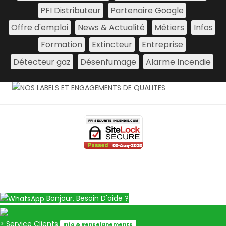
PFI Distributeur
Partenaire Google
Offre d'emploi
News & Actualité
Métiers
Infos
Formation
Extincteur
Entreprise
Détecteur gaz
Désenfumage
Alarme Incendie
Bonjour, Besoin D'aide ?
> Service Clients
Info & Renseignements