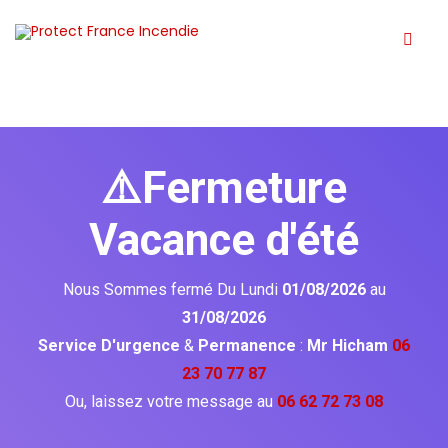
⚠️Fermeture
Vacance d'été
Nous Sommes fermé Du Lundi
01/08/2026
au
31/08/2026
Service D'urgence
&
Permanence
:
Mr Hicham
06
23 70 77 87
Ou, laissez votre message au
06 62 72 73 08