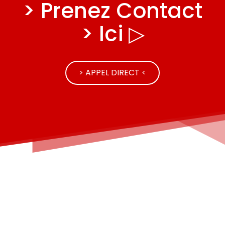
> Prenez Contact
> Ici ▷
> APPEL DIRECT <