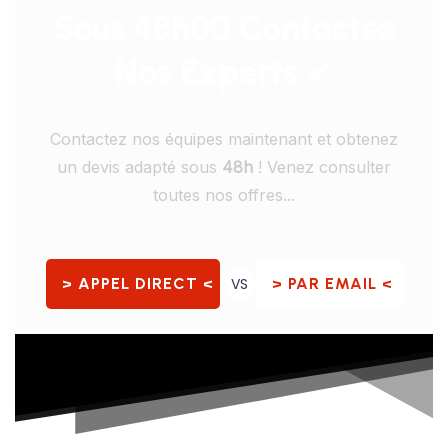
Sous 48h00 Contactez
Nos Experts ✔
Contactez nos équipes maintenant et obtenez
un devis adapté sous
48h
! Venez consulter
toutes nos offres...
> APPEL DIRECT <
VS
> PAR EMAIL <