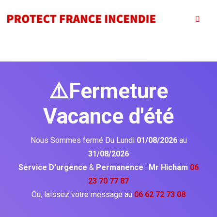
⚠️Fermeture
Vacance d'été
Nous Sommes fermé Du Lundi
01/08/2026
au
31/08/2026
Service D'urgence
&
Permanence
:
Mr Hicham
06
23 70 77 87
Ou, laissez votre message au
06 62 72 73 08