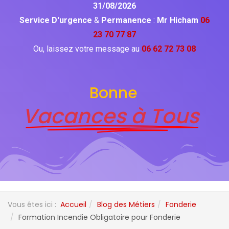
31/08/2026
Service D'urgence
&
Permanence
:
Mr Hicham
06
23 70 77 87
Ou, laissez votre message au
06 62 72 73 08
Bonne
Vacances à Tous
Vous êtes ici :
Accueil
Blog des Métiers
Fonderie
Formation Incendie Obligatoire pour Fonderie