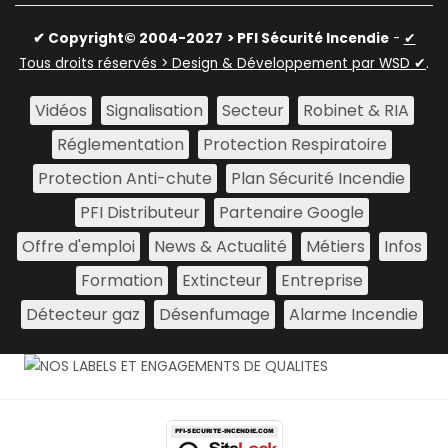
✔ Copyright© 2004-2027
> PFI Sécurité Incendie
-
✔
Tous droits réservés > Design & Développement par WSD ✔
.
Vidéos
Signalisation
Secteur
Robinet & RIA
Réglementation
Protection Respiratoire
Protection Anti-chute
Plan Sécurité Incendie
PFI Distributeur
Partenaire Google
Offre d'emploi
News & Actualité
Métiers
Infos
Formation
Extincteur
Entreprise
Détecteur gaz
Désenfumage
Alarme Incendie