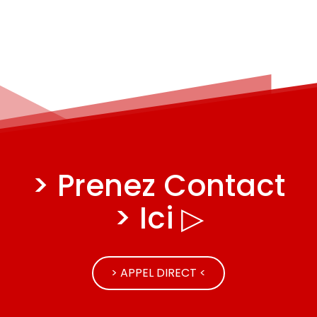
> Prenez Contact
> Ici ▷
> APPEL DIRECT <