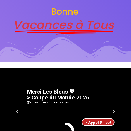
Bonne
Vacances à Tous
M
e
r
c
i
L
e
s
B
l
e
u
s
💖
>
C
o
u
p
e
d
u
M
o
n
d
e
2
0
2
6
🏆 COUPE DU MONDE DE LA FIFA 2026
> Appel Direct