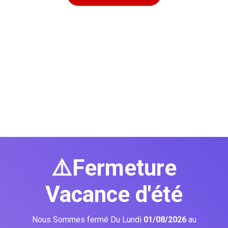
⚠️Fermeture
Vacance d'été
Nous Sommes fermé Du Lundi
01/08/2026
au