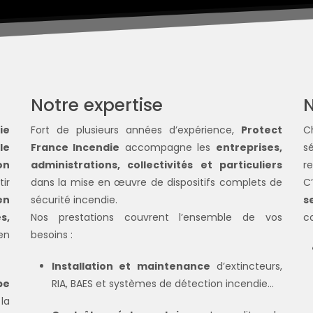
Notre expertise
ie
Fort de plusieurs années d’expérience,
Protect
C
le
France Incendie
accompagne les
entreprises,
s
on
administrations, collectivités et particuliers
r
tir
dans la mise en œuvre de dispositifs complets de
C
en
sécurité incendie.
s
s,
Nos prestations couvrent l’ensemble de vos
c
en
besoins :
Installation et maintenance
d’extincteurs,
pe
RIA, BAES et systèmes de détection incendie...
la