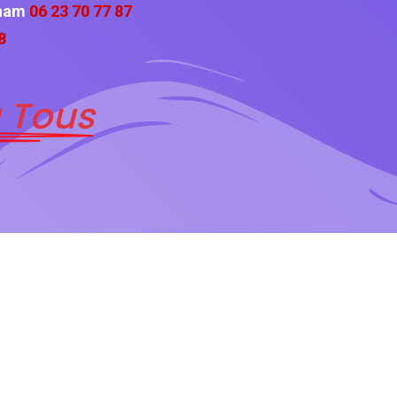
cham
06 23 70 77 87
8
 Tous