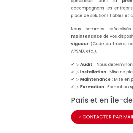
Spécialisés dans la
prév
accompagnons les entreprises
place de solutions fiables et
Nous sommes spécialisés
maintenance
de vos disposit
vigueur
(Code du travail, cod
APSAD, etc.).
✔ ▷
Audit
: Nous déterminons
✔ ▷
Installation
: Mise ne pl
✔ ▷
Maintenance
: Mise en 
✔ ▷
Formation
: Formation sp
Paris et en Île-d
> CONTACTER PAR MAI