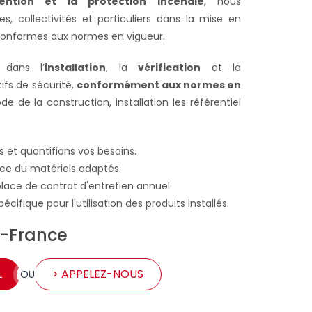
ention et la protection incendie
, nous
, collectivités et particuliers dans la mise en
 conformes aux normes en vigueur.
 dans l’
installation
, la
vérification
et la
ifs de sécurité,
conformément aux normes en
e de la construction, installation les référentiel
 et quantifions vos besoins.
ace du matériels adaptés.
place de contrat d'entretien annuel.
écifique pour l'utilisation des produits installés.
e-France
L
> APPELEZ-NOUS
OU