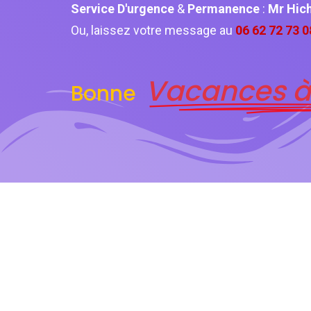
Service D'urgence
&
Permanence
:
Mr Hi
Ou, laissez votre message au
06 62 72 73 0
Vacances à
Bonne