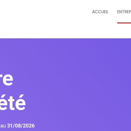
ACCUEIL
ENTREP
re
été
6
au
31/08/2026