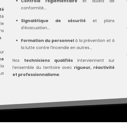
Contrôle réglementaire
et audits de
conformité...
té
té
Signalétique de sécurité
et plans
le
d’évacuation...
ns
s
.
Formation du personnel
à la prévention et à
la lutte contre l’incendie en autres...
ur
ce
Nos
techniciens qualifiés
interviennent sur
la
l’ensemble du territoire avec
rigueur, réactivité
us
et professionnalisme
.