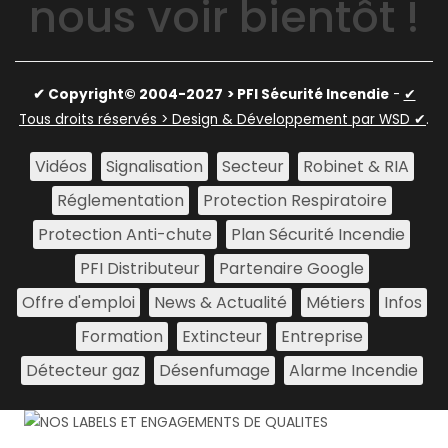
nous voir bientôt !
✔ Copyright© 2004-2027
> PFI Sécurité Incendie
-
✔
Tous droits réservés > Design & Développement par WSD ✔
.
Vidéos
Signalisation
Secteur
Robinet & RIA
Réglementation
Protection Respiratoire
Protection Anti-chute
Plan Sécurité Incendie
PFI Distributeur
Partenaire Google
Offre d'emploi
News & Actualité
Métiers
Infos
Formation
Extincteur
Entreprise
Détecteur gaz
Désenfumage
Alarme Incendie