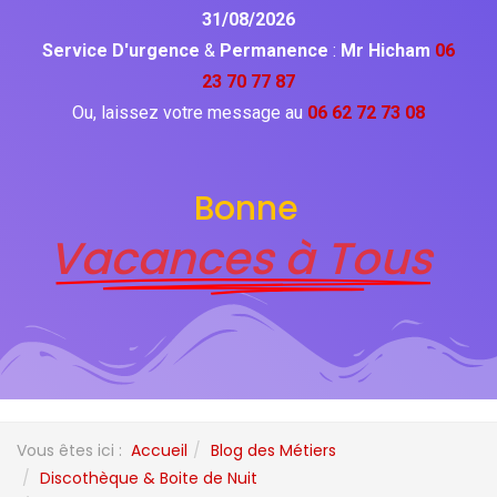
31/08/2026
Service D'urgence
&
Permanence
:
Mr Hicham
06
23 70 77 87
Ou, laissez votre message au
06 62 72 73 08
Bonne
Vacances à Tous
Vous êtes ici :
Accueil
Blog des Métiers
Discothèque & Boite de Nuit