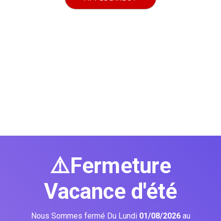
⚠️Fermeture
Vacance d'été
Nous Sommes fermé Du Lundi
01/08/2026
au