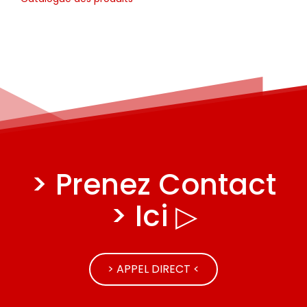
> Prenez Contact
> Ici ▷
> APPEL DIRECT <