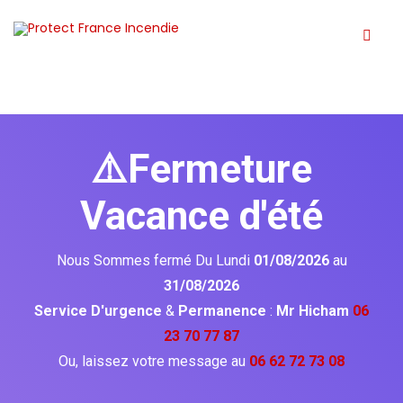
⚠️Fermeture
Vacance d'été
Nous Sommes fermé Du Lundi
01/08/2026
au
31/08/2026
Service D'urgence
&
Permanence
:
Mr Hicham
06
23 70 77 87
Ou, laissez votre message au
06 62 72 73 08