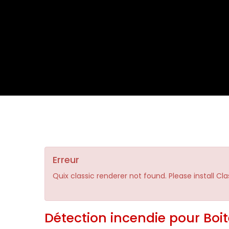
Erreur
Quix classic renderer not found. Please install Cl
Détection incendie pour Boit