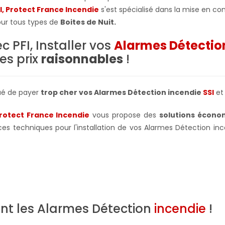
I, Protect France Incendie
s'est spécialisé dans la mise en co
our tous types de
Boites de Nuit
.
c PFI, Installer vos
Alarmes Détectio
es prix
raisonnables
!
ué de payer
trop cher vos Alarmes Détection incendie
SSI
et 
Protect France Incendie
vous propose des
solutions écono
ces techniques pour l'installation de vos Alarmes Détection in
nt les Alarmes Détection
incendie
!