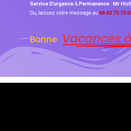
Service D'urgence
&
Permanence
:
Mr Hi
Ou, laissez votre message au
06 62 72 73 0
Vacances à
Bonne