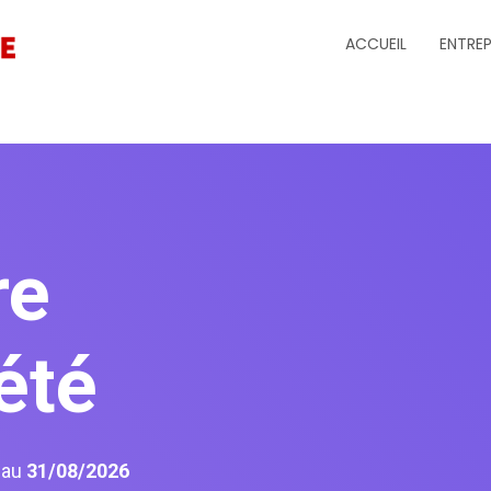
ACCUEIL
ENTREP
re
été
6
au
31/08/2026