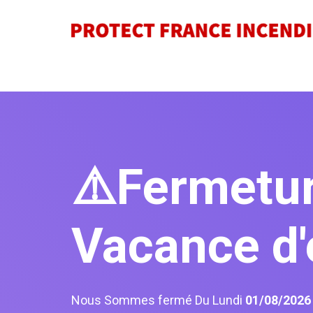
⚠️Fermetu
Vacance d'
Nous Sommes fermé Du Lundi
01/08/202