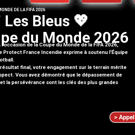
ONDE DE LA FIFA 2026
i
L
e
s
B
l
e
u
s
💖
u
p
e
d
u
M
o
n
d
e
2
0
2
6
 l’occasion de la Coupe du Monde de la FIFA 2026,
de Protect France Incendie exprime à soutenu l’Équipe
otball.
 résultat final, votre engagement sur le terrain mérite
espect. Vous avez démontré que le dépassement de
té et la persévérance sont les clés des plus grandes
> Appel