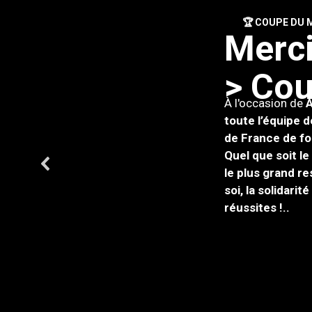
🏆 COUPE DU M
M
e
r
c
>
C
o
À l'occasion de
À
toute l’équipe 
de France de fo
Quel que soit le
le plus grand r
soi, la solidari
réussites !.
.