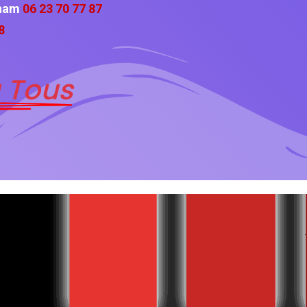
cham
06 23 70 77 87
8
 Tous