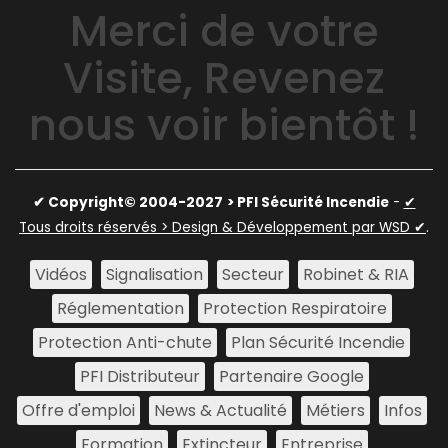
Merci de votre
Visite, Revenez
nous voir bientôt !
✔ Copyright© 2004-2027
> PFI Sécurité Incendie
-
✔
Tous droits réservés > Design & Développement par WSD ✔
.
Vidéos
Signalisation
Secteur
Robinet & RIA
Réglementation
Protection Respiratoire
Protection Anti-chute
Plan Sécurité Incendie
PFI Distributeur
Partenaire Google
Offre d'emploi
News & Actualité
Métiers
Infos
Formation
Extincteur
Entreprise