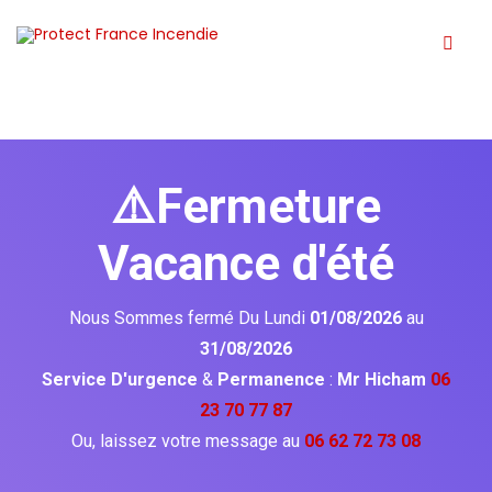
⚠️Fermeture
Vacance d'été
Nous Sommes fermé Du Lundi
01/08/2026
au
31/08/2026
Service D'urgence
&
Permanence
:
Mr Hicham
06
23 70 77 87
Ou, laissez votre message au
06 62 72 73 08