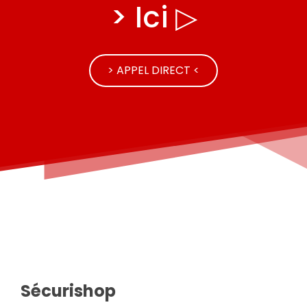
> Ici ▷
> APPEL DIRECT <
Sécurishop