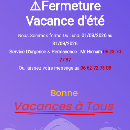
⚠️Fermeture
Vacance d'été
Nous Sommes fermé Du Lundi
01/08/2026
au
31/08/2026
Service D'urgence
&
Permanence
:
Mr Hicham
06 23 70
77 87
Ou, laissez votre message au
06 62 72 73 08
Bonne
Vacances à Tous