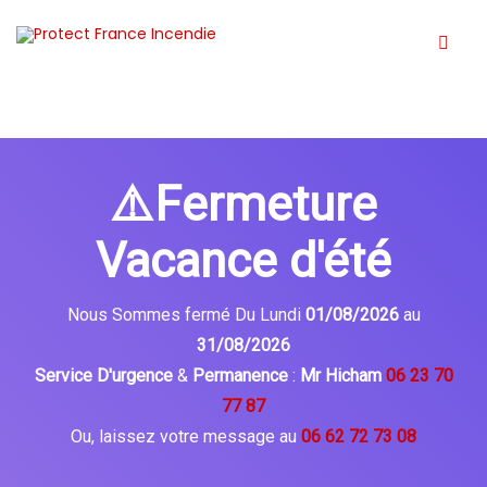
⚠️Fermeture
Vacance d'été
Nous Sommes fermé Du Lundi
01/08/2026
au
31/08/2026
Service D'urgence
&
Permanence
:
Mr Hicham
06 23 70
77 87
Ou, laissez votre message au
06 62 72 73 08