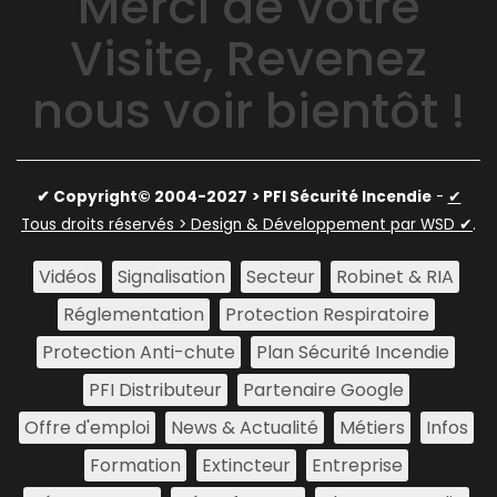
Merci de votre
Visite, Revenez
nous voir bientôt !
✔ Copyright© 2004-2027
> PFI Sécurité Incendie
-
✔
Tous droits réservés > Design & Développement par WSD ✔
.
Vidéos
Signalisation
Secteur
Robinet & RIA
Réglementation
Protection Respiratoire
Protection Anti-chute
Plan Sécurité Incendie
PFI Distributeur
Partenaire Google
Offre d'emploi
News & Actualité
Métiers
Infos
Formation
Extincteur
Entreprise