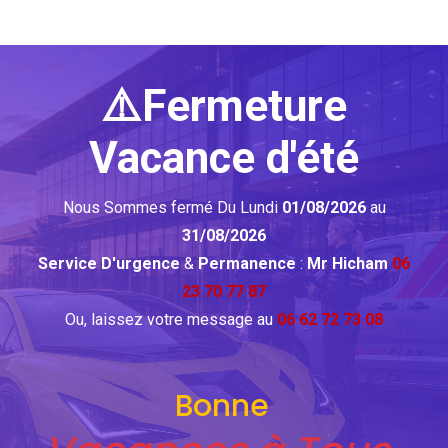
⚠️Fermeture
Vacance d'été
Nous Sommes fermé Du Lundi
01/08/2026
au
31/08/2026
Service D'urgence
&
Permanence
:
Mr Hicham
06
23 70 77 87
Ou, laissez votre message au
06 62 72 73 08
Bonne