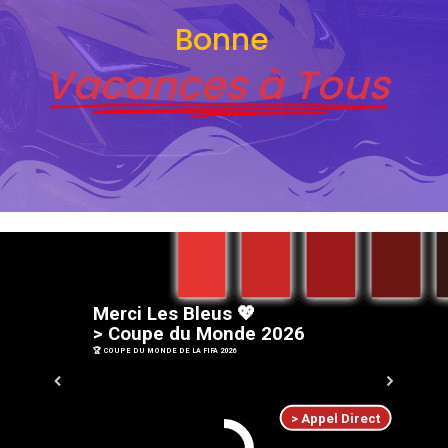
Bonne
Vacances à Tous
M
e
r
c
i
L
e
s
B
l
e
u
s
💖
>
C
o
u
p
e
d
u
M
o
n
d
e
2
0
2
6
🏆 COUPE DU MONDE DE LA FIFA 2026
> Appel Direct