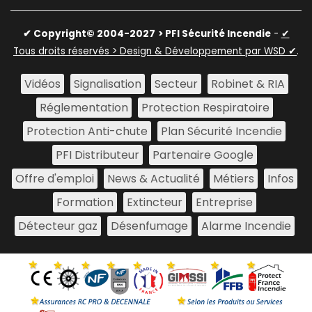
✔ Copyright© 2004-2027
> PFI Sécurité Incendie
-
✔
Tous droits réservés > Design & Développement par WSD ✔
.
Vidéos
Signalisation
Secteur
Robinet & RIA
Réglementation
Protection Respiratoire
Protection Anti-chute
Plan Sécurité Incendie
PFI Distributeur
Partenaire Google
Offre d'emploi
News & Actualité
Métiers
Infos
Formation
Extincteur
Entreprise
Détecteur gaz
Désenfumage
Alarme Incendie