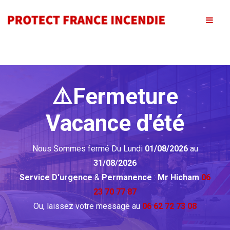
⚠️Fermeture
Vacance d'été
Nous Sommes fermé Du Lundi
01/08/2026
au
31/08/2026
Service D'urgence
&
Permanence
:
Mr Hicham
06
23 70 77 87
Ou, laissez votre message au
06 62 72 73 08