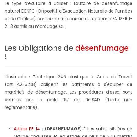
Le type d’exutoire à utiliser : Exutoire de désenfumage
naturel DENFC (Dispositif d’Évacuation Naturelle de Fumées
et de Chaleur) conforme à la norme européenne EN 12-101-
2 : 3 admis au marquage CE.
Les Obligations de
désenfumage
!
L'Instruction Technique 246 ainsi que le Code du Travail
(art R.235.4.8) obligent les bâtiments à s'équiper de
matériels de désenfumage. Les procédures d’essai sont
définies par la règle R17 de l’APSAD (Texte non
réglementaire).
Article PE 14
: (
DESENFUMAGE
) " Les salles situées en
rez-de-chaussée et en étage de plus de 300 mètres