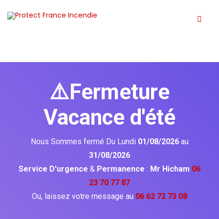
⚠️Fermeture
Vacance d'été
Nous Sommes fermé Du Lundi
01/08/2026
au
31/08/2026
Service D'urgence
&
Permanence
:
Mr Hicham
06
23 70 77 87
Ou, laissez votre message au
06 62 72 73 08