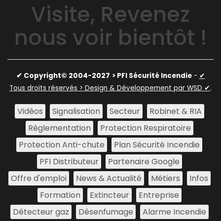
Visite, Revenez
nous voir bientôt !
✔ Copyright© 2004-2027
> PFI Sécurité Incendie
-
✔
Tous droits réservés > Design & Développement par WSD ✔
.
Vidéos
Signalisation
Secteur
Robinet & RIA
Réglementation
Protection Respiratoire
Protection Anti-chute
Plan Sécurité Incendie
PFI Distributeur
Partenaire Google
Offre d'emploi
News & Actualité
Métiers
Infos
Formation
Extincteur
Entreprise
Détecteur gaz
Désenfumage
Alarme Incendie