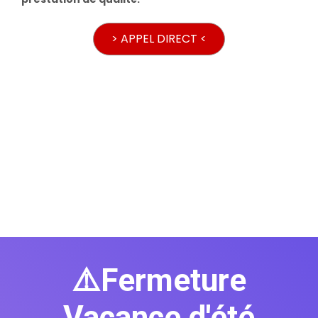
> APPEL DIRECT <
⚠️Fermeture
Vacance d'été