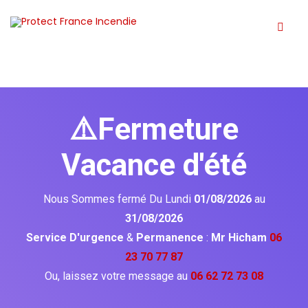
⚠️Fermeture
Vacance d'été
Nous Sommes fermé Du Lundi
01/08/2026
au
31/08/2026
Service D'urgence
&
Permanence
:
Mr Hicham
06
23 70 77 87
Ou, laissez votre message au
06 62 72 73 08