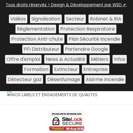
Tous droits réservés > Design & Développement par WSD ✔
.
Vidéos
Signalisation
Secteur
Robinet & RIA
Réglementation
Protection Respiratoire
Protection Anti-chute
Plan Sécurité Incendie
PFI Distributeur
Partenaire Google
Offre d'emploi
News & Actualité
Métiers
Infos
Formation
Extincteur
Entreprise
Détecteur gaz
Désenfumage
Alarme Incendie