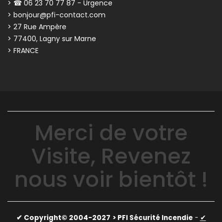
> ☎ 06 23 70 77 87 - Urgence
> bonjour@pfi-contact.com
> 27 Rue Ampère
> 77400, Lagny sur Marne
> FRANCE
Merci de votre
Visite, Revenez
nous voir bientôt !
✔ Copyright© 2004-2027
> PFI Sécurité Incendie
-
✔