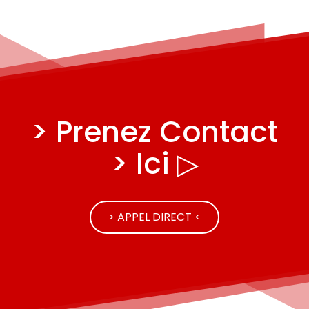
> Prenez Contact
> Ici ▷
> APPEL DIRECT <