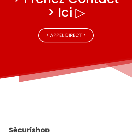
> Ici ▷
> APPEL DIRECT <
Sécurishop