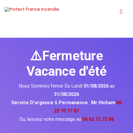
⚠️Fermeture
Vacance d'été
Nous Sommes fermé Du Lundi
01/08/2026
au
31/08/2026
Service D'urgence
&
Permanence
:
Mr Hicham
06
23 70 77 87
Ou, laissez votre message au
06 62 72 73 08