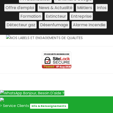
Offre d'emploi
News & Actualité
Métiers
Infos
Formation
Extincteur
Entreprise
Détecteur gaz
Désenfumage
Alarme Incendie
Bonjour, Besoin D'aide ?
> Service Clients
Info & Renseignements