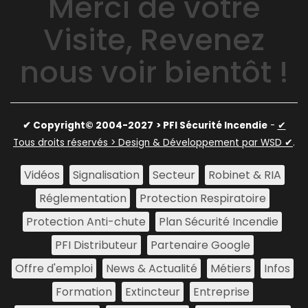
Merci de votre
Visite, Revenez
nous voir bientôt !
✔ Copyright© 2004-2027
> PFI Sécurité Incendie
-
✔
Tous droits réservés > Design & Développement par WSD ✔
.
Vidéos
Signalisation
Secteur
Robinet & RIA
Réglementation
Protection Respiratoire
Protection Anti-chute
Plan Sécurité Incendie
PFI Distributeur
Partenaire Google
Offre d'emploi
News & Actualité
Métiers
Infos
Formation
Extincteur
Entreprise