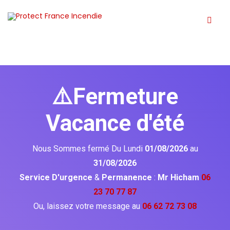
⚠️Fermeture
Vacance d'été
Nous Sommes fermé Du Lundi
01/08/2026
au
31/08/2026
Service D'urgence
&
Permanence
:
Mr Hicham
06
23 70 77 87
Ou, laissez votre message au
06 62 72 73 08