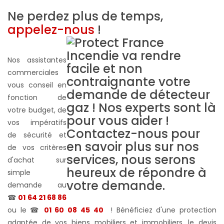
Ne perdez plus de temps,
appelez-nous
!
Nos assistantes
commerciales
vous conseil en
fonction de
votre budget, de
vos impératifs
de sécurité et
de vos critères
d'achat sur
simple
demande au
☎
01 64 21 68 86
ou le ☎
01 60 08 45 40
! Bénéficiez d'une protection
adaptée de vos biens mobiliers et immobiliers, le devis