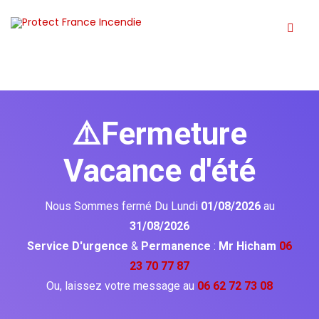
⚠️Fermeture
Vacance d'été
Nous Sommes fermé Du Lundi
01/08/2026
au
31/08/2026
Service D'urgence
&
Permanence
:
Mr Hicham
06
23 70 77 87
Ou, laissez votre message au
06 62 72 73 08