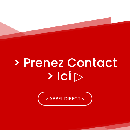
> Prenez Contact
> Ici ▷
> APPEL DIRECT <