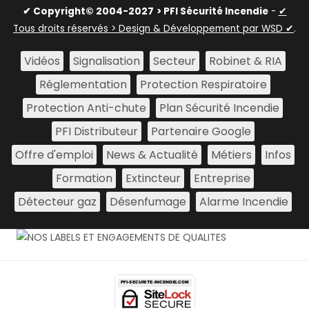
✔ Copyright© 2004-2027
> PFI Sécurité Incendie
-
✔
Tous droits réservés > Design & Développement par WSD ✔
.
Vidéos
Signalisation
Secteur
Robinet & RIA
Réglementation
Protection Respiratoire
Protection Anti-chute
Plan Sécurité Incendie
PFI Distributeur
Partenaire Google
Offre d'emploi
News & Actualité
Métiers
Infos
Formation
Extincteur
Entreprise
Détecteur gaz
Désenfumage
Alarme Incendie