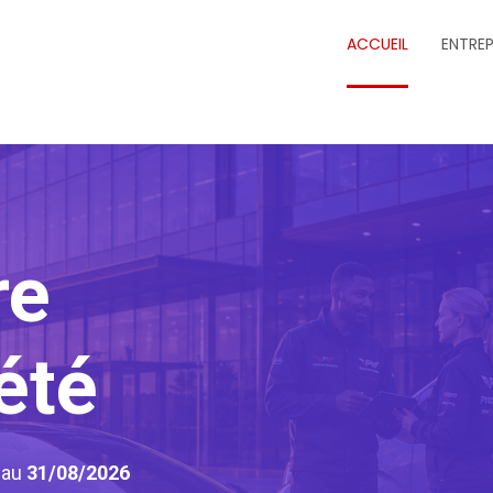
ACCUEIL
ENTREP
re
été
6
au
31/08/2026