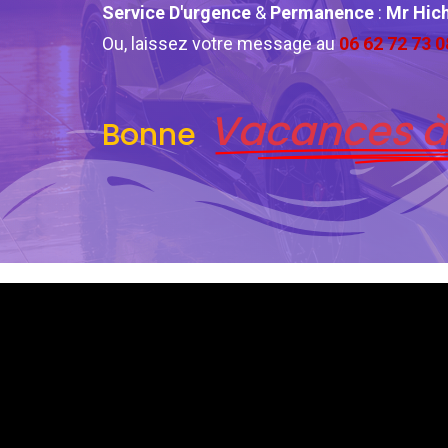
Service D'urgence
&
Permanence
:
Mr Hi
Ou, laissez votre message au
06 62 72 73 0
Vacances à
Bonne