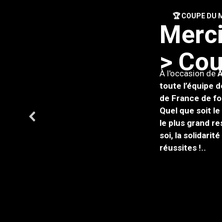
🏆 COUPE DU M
M
e
r
c
>
C
o
À l'occasion de
À
toute l’équipe 
de France de fo
Quel que soit le
le plus grand r
soi, la solidari
réussites !.
.