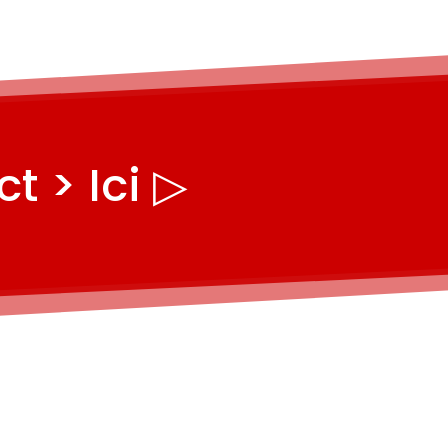
t > Ici ▷