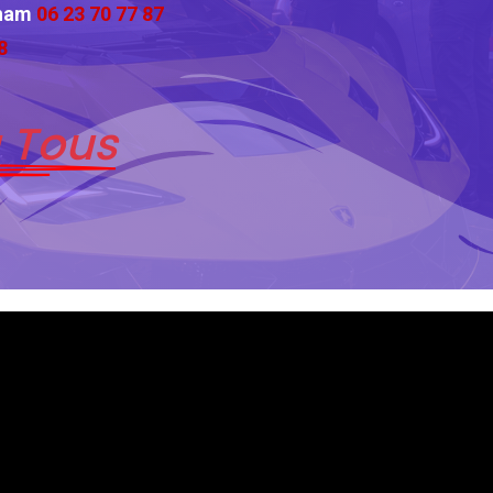
cham
06 23 70 77 87
8
 Tous