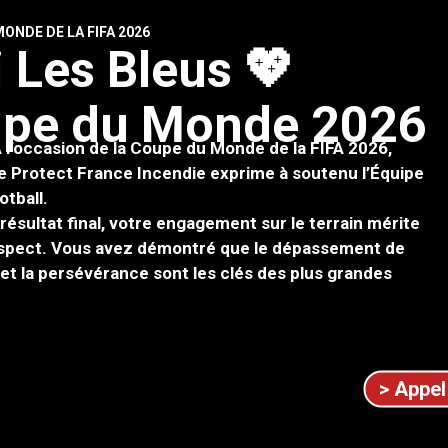
ONDE DE LA FIFA 2026
i
L
e
s
B
l
e
u
s
💖
u
p
e
d
u
M
o
n
d
e
2
0
2
6
 l’occasion de la Coupe du Monde de la FIFA 2026,
de Protect France Incendie exprime à soutenu l’Équipe
otball.
 résultat final, votre engagement sur le terrain mérite
espect. Vous avez démontré que le dépassement de
té et la persévérance sont les clés des plus grandes
> Appel