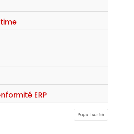
itime
onformité ERP
Page 1 sur 55