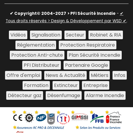
✔ Copyright© 2004-2027
> PFI Sécurité Incendie
-
✔
Tous droits réservés > Design & Développement par WSD ✔
.
Vidéos
Signalisation
Secteur
Robinet & RIA
Réglementation
Protection Respiratoire
Protection Anti-chute
Plan Sécurité Incendie
PFI Distributeur
Partenaire Google
Offre d'emploi
News & Actualité
Métiers
Infos
Formation
Extincteur
Entreprise
Détecteur gaz
Désenfumage
Alarme Incendie