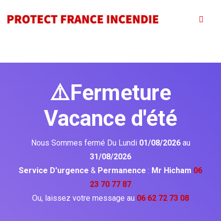
⚠️Fermeture
Vacance d'été
Nous Sommes fermé Du Lundi
01/08/2026
au
31/08/2026
Service D'urgence
&
Permanence
:
Mr Hicham
06
23 70 77 87
Ou, laissez votre message au
06 62 72 73 08