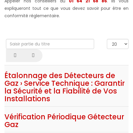
Appeler nos conseillers au
01 64 21 68 86
. Ils vous
expliqueront tout ce que vous devez savoir pour être en
conformité réglementaire.
Saisir
Afficher
partie
#
du
titre
Étalonnage des Détecteurs de
Gaz › Service Technique : Garantir
la Sécurité et la Fiabilité de Vos
Installations
Vérification Périodique Gétecteur
Gaz