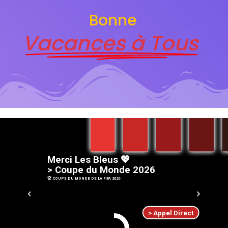
Bonne
Vacances à Tous
M
e
r
c
i
L
e
s
B
l
e
u
s
💖
>
C
o
u
p
e
d
u
M
o
n
d
e
2
0
2
6
🏆 COUPE DU MONDE DE LA FIFA 2026
> Appel Direct