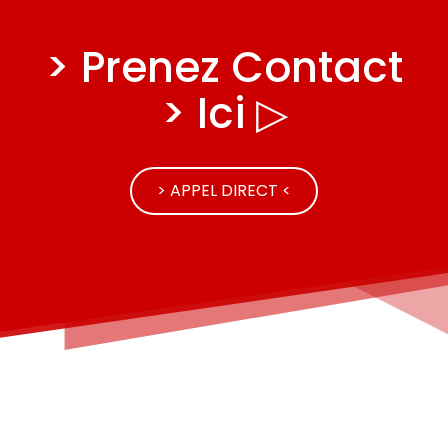
> Prenez Contact
> Ici ▷
> APPEL DIRECT <