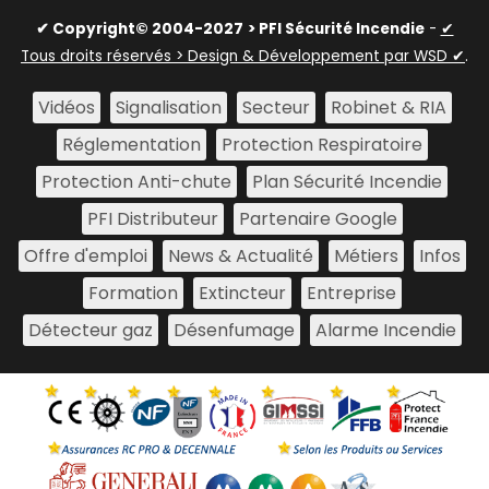
✔ Copyright© 2004-2027
> PFI Sécurité Incendie
-
✔
Tous droits réservés > Design & Développement par WSD ✔
.
Vidéos
Signalisation
Secteur
Robinet & RIA
Réglementation
Protection Respiratoire
Protection Anti-chute
Plan Sécurité Incendie
PFI Distributeur
Partenaire Google
Offre d'emploi
News & Actualité
Métiers
Infos
Formation
Extincteur
Entreprise
Détecteur gaz
Désenfumage
Alarme Incendie