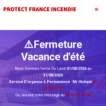
⚠️Fermeture
Vacance d'été
Nous Sommes fermé Du Lundi
01/08/2026
au
31/08/2026
Service D'urgence
&
Permanence
:
Mr Hicham
06
23 70 77 87
Ou, laissez votre message au
06 62 72 73 08