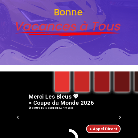
Bonne
Vacances à Tous
M
e
r
c
i
L
e
s
B
l
e
u
s
💖
>
C
o
u
p
e
d
u
M
o
n
d
e
2
0
2
6
🏆 COUPE DU MONDE DE LA FIFA 2026
> Appel Direct