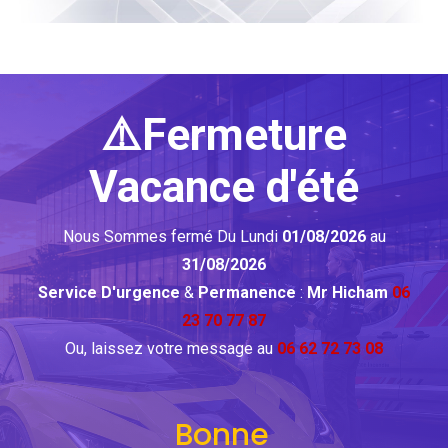
⚠️Fermeture
Vacance d'été
Nous Sommes fermé Du Lundi
01/08/2026
au
31/08/2026
Service D'urgence
&
Permanence
:
Mr Hicham
06
23 70 77 87
Ou, laissez votre message au
06 62 72 73 08
Bonne